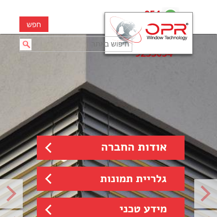
054-
6657788
| 03-
9233054